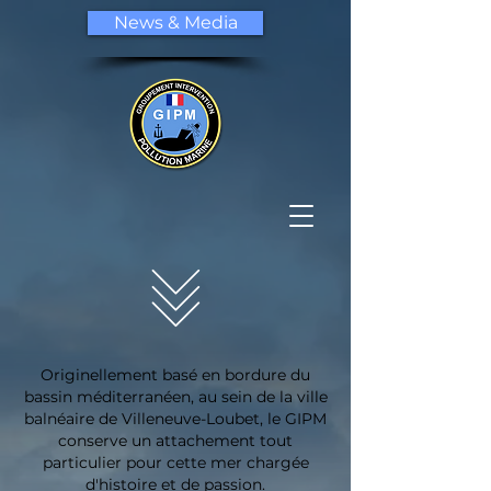
News & Media
Originellement basé en bordure du
bassin méditerranéen, au sein de la ville
balnéaire de Villeneuve-Loubet, le GIPM
conserve un attachement tout
particulier pour cette mer chargée
d'histoire et de passion.