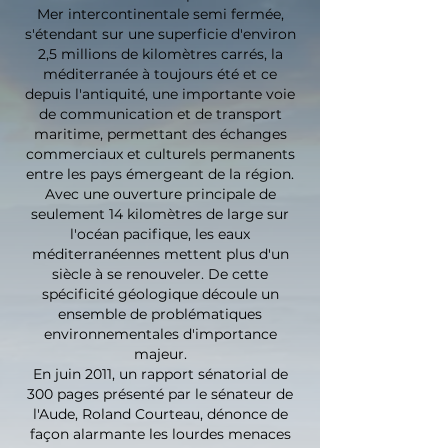
Mer intercontinentale semi fermée,
s'étendant sur une superficie d'environ
2,5 millions de kilomètres carrés, la
méditerranée à toujours été et ce
depuis l'antiquité, une importante voie
de communication et de transport
maritime, permettant des échanges
commerciaux et culturels permanents
entre les pays émergeant de la région.
Avec une ouverture principale de
seulement 14 kilomètres de large sur
l'océan pacifique, les eaux
méditerranéennes mettent plus d'un
siècle à se renouveler. De cette
spécificité géologique découle un
ensemble de problématiques
environnementales d'importance
majeur.
En juin 2011, un rapport sénatorial de
300 pages présenté par le sénateur de
l'Aude, Roland Courteau, dénonce de
façon alarmante les lourdes menaces